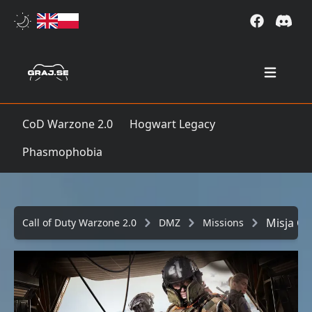
Open mai
CoD Warzone 2.0
Hogwart Legacy
Phasmophobia
Misja Ci
Call of Duty Warzone 2.0
DMZ
Missions