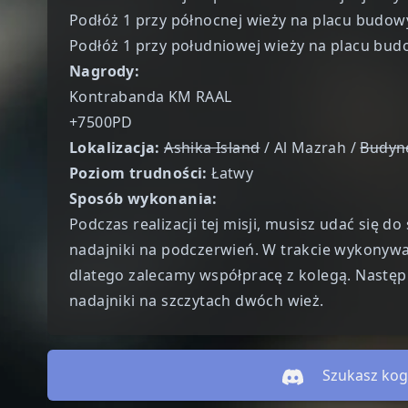
Podłóż 1 przy północnej wieży na placu budowy
Podłóż 1 przy południowej wieży na placu budo
Nagrody:
Kontrabanda KM RAAL
+7500PD
Lokalizacja:
Ashika Island
/ Al Mazrah /
Budyn
Poziom trudności:
Łatwy
Sposób wykonania:
Podczas realizacji tej misji, musisz udać się do
nadajniki na podczerwień. W trakcie wykonywan
dlatego zalecamy współpracę z kolegą. Następn
nadajniki na szczytach dwóch wież.
Szukasz kog