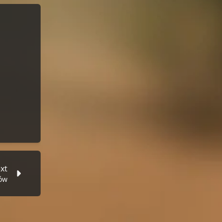
xt
ków