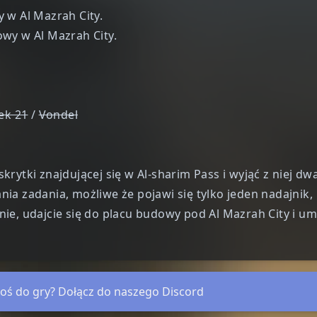
 w Al Mazrah City.
wy w Al Mazrah City.
ek 21
/
Vondel
skrytki znajdującej się w Al-sharim Pass
i wyjąć z niej dw
ia zadania, możliwe że pojawi się tylko jeden nadajnik,
ie, udajcie się do placu budowy pod Al Mazrah City i um
oś do gry? Dołącz do naszego Discord