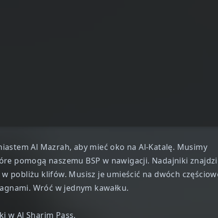
iastem Al Mazrah, aby mieć oko na Al-Katalę. Musimy
tóre pomogą naszemu BSP w nawigacji. Nadajniki znajdz
, w pobliżu klifów. Musisz je umieścić na dwóch częścio
agnami. Wróć w jednym kawałku.
tki w Al Sharim Pass.