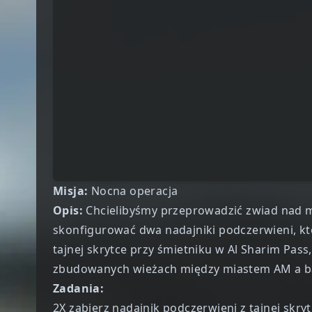
Misja:
Nocna operacja
Opis:
Chcielibyśmy przeprowadzić zwiad nad m
skonfigurować dwa nadajniki podczerwieni, k
tajnej skrytce przy śmietniku w Al Sharim Pass
zbudowanych wieżach między miastem AM a b
Zadania:
2X zabierz nadajnik podczerwieni z
tajnej skry