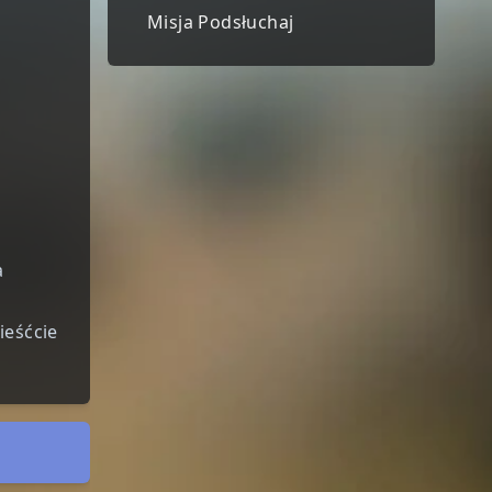
Misja Podsłuchaj
a
ieśćcie