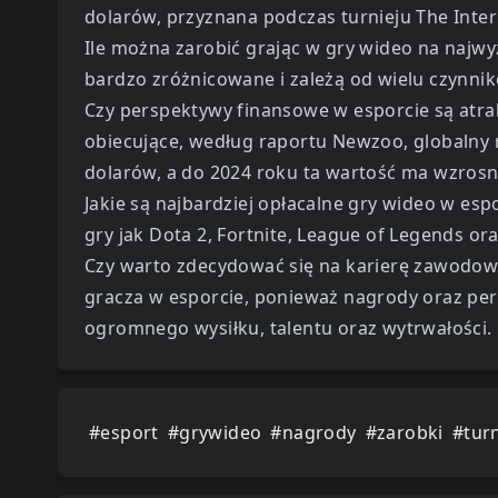
dolarów, przyznana podczas turnieju The Inter
Ile można zarobić grając w gry wideo na naj
bardzo zróżnicowane i zależą od wielu czynnikó
Czy perspektywy finansowe w esporcie są atra
obiecujące, według raportu Newzoo, globalny 
dolarów, a do 2024 roku ta wartość ma wzrosną
Jakie są najbardziej opłacalne gry wideo w esp
gry jak Dota 2, Fortnite, League of Legends or
Czy warto zdecydować się na karierę zawodo
gracza w esporcie, ponieważ nagrody oraz pe
ogromnego wysiłku, talentu oraz wytrwałości.
#esport
#grywideo
#nagrody
#zarobki
#turn