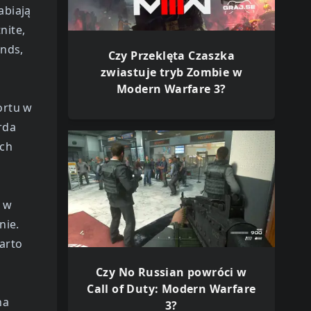
abiają
nite,
ends,
Czy Przeklęta Czaszka
zwiastuje tryb Zombie w
Modern Warfare 3?
ortu w
rda
ych
y w
nie.
warto
Czy No Russian powróci w
Call of Duty: Modern Warfare
na
3?