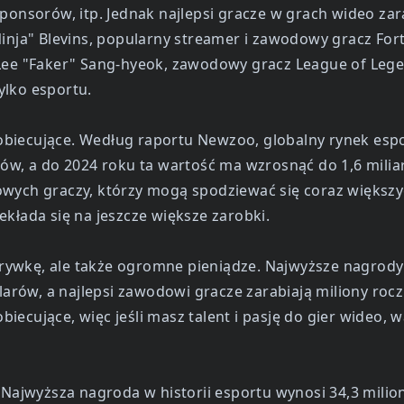
ponsorów, itp. Jednak najlepsi gracze w grach wideo zar
inja" Blevins, popularny streamer i zawodowy gracz Fort
 Lee "Faker" Sang-hyeok, zawodowy gracz League of Leg
ylko esportu.
obiecujące. Według raportu Newzoo, globalny rynek esp
rów, a do 2024 roku ta wartość ma wzrosnąć do 1,6 milia
owych graczy, którzy mogą spodziewać się coraz większ
kłada się na jeszcze większe zarobki.
rozrywkę, ale także ogromne pieniądze. Najwyższe nagrod
olarów, a najlepsi zawodowi gracze zarabiają miliony rocz
ecujące, więc jeśli masz talent i pasję do gier wideo, 
? Najwyższa nagroda w historii esportu wynosi 34,3 milio