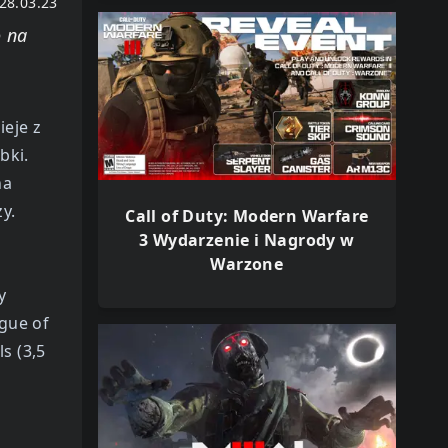
28.03.23
o na
ieje z
bki.
na
y.
Call of Duty: Modern Warfare
3 Wydarzenie i Nagrody w
Warzone
y
gue of
s (3,5