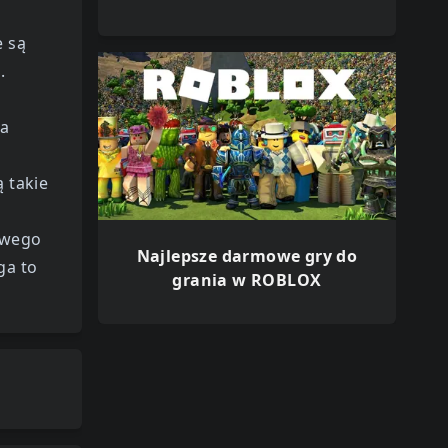
e są
.
da
 takie
owego
Najlepsze darmowe gry do
ga to
grania w ROBLOX