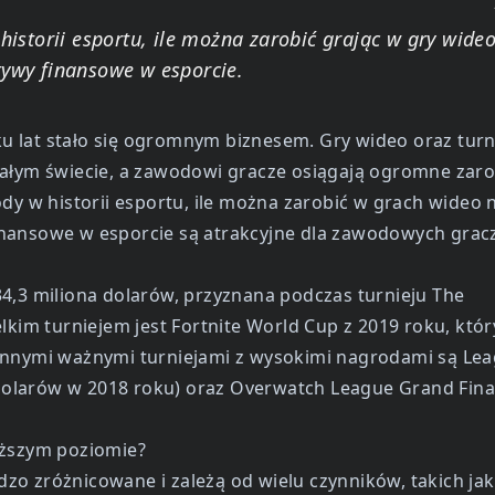
historii esportu, ile można zarobić grając w gry wide
tywy finansowe w esporcie.
lku lat stało się ogromnym biznesem. Gry wideo oraz turn
całym świecie, a zawodowi gracze osiągają ogromne zaro
dy w historii esportu, ile można zarobić w grach wideo 
nansowe w esporcie są atrakcyjne dla zawodowych gracz
4,3 miliona dolarów, przyznana podczas turnieju The
lkim turniejem jest Fortnite World Cup z 2019 roku, któr
Innymi ważnymi turniejami z wysokimi nagrodami są Lea
olarów w 2018 roku) oraz Overwatch League Grand Final
yższym poziomie?
zo zróżnicowane i zależą od wielu czynników, takich jak