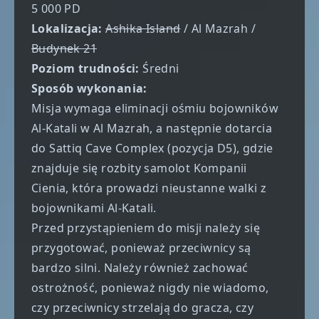
5 000 PD
Lokalizacja:
Ashika Island
/ Al Mazrah /
Budynek 21
Poziom trudności:
Średni
Sposób wykonania:
Misja wymaga eliminacji ośmiu bojowników
Al-Katali w Al Mazrah, a następnie dotarcia
do Sattiq Cave Complex (pozycja D5), gdzie
znajduje się rozbity samolot Kompanii
Cienia, która prowadzi nieustanne walki z
bojownikami Al-Katali.
Przed przystąpieniem do misji należy się
przygotować, ponieważ przeciwnicy są
bardzo silni. Należy również zachować
ostrożność, ponieważ nigdy nie wiadomo,
czy przeciwnicy strzelają do gracza, czy