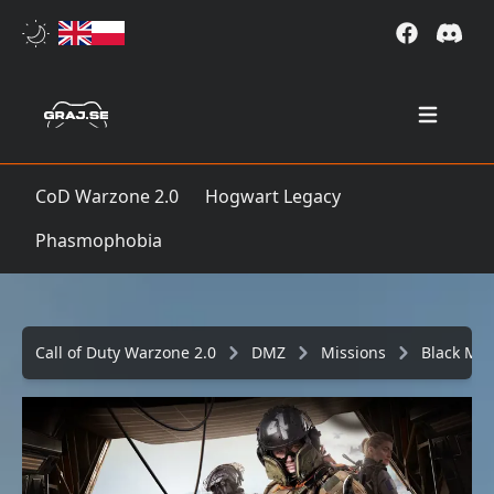
Open mai
CoD Warzone 2.0
Hogwart Legacy
Phasmophobia
Call of Duty Warzone 2.0
DMZ
Missions
Black Mou