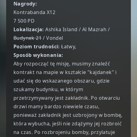
Nagrody:
Kontrabanda X12
7 500 PD
Lokalizacja:
Ashika Island / Al Mazrah /
Budynek 21
/ Vondel
Poziom trudności:
Łatwy,
Sposób wykonania:
Aby rozpocząć tę misję, musimy znaleźć
kontrakt na mapie w kształcie "kajdanek" i
udać się do wskazanego obszaru, gdzie
szukamy budynku, w którym
przetrzymywany jest zakładnik. Po otwarciu
drzwi mamy bardzo niewiele czasu,
ponieważ zakładnik jest uzbrojony w bombę,
która wybucha, jeśli nie zdążymy jej rozbroić
na czas. Po rozbrojeniu bomby, przylatuje