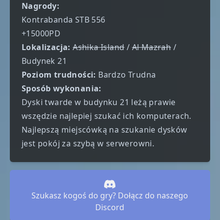
Nagrody:
Kontrabanda STB 556
+15000PD
Lokalizacja:
Ashika Island
/
Al Mazrah
/
Budynek 21
Poziom trudności:
Bardzo Trudna
Sposób wykonania:
Dyski twarde w budynku 21 leżą prawie
wszędzie najlepiej szukać ich komputerach.
Najlepszą miejscówką na szukanie dysków
jest pokój za szybą w serwerowni.
Szukasz kogoś do gry? Dołącz do naszego
Discord