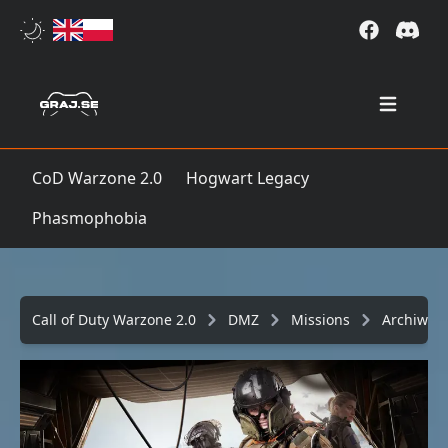
Open mai
CoD Warzone 2.0
Hogwart Legacy
Phasmophobia
Call of Duty Warzone 2.0
DMZ
Missions
Archiwu