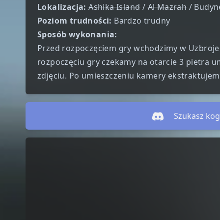
Lokalizacja:
Ashika Island
/
Al Mazrah
/ Budyn
Poziom trudności:
Bardzo trudny
Sposób wykonania:
Przed rozpoczęciem gry wchodzimy w Uzbrojen
rozpoczęciu gry czekamy na otarcie 3 pietr
zdjęciu. Po umieszczeniu kamery ekstraktujem
Szukasz kog