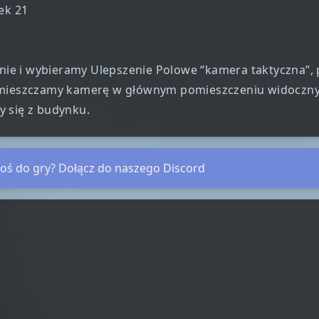
ek 21
ie i wybieramy Ulepszenie Polowe “kamera taktyczna”,
a umieszczamy kamerę w głównym pomieszczeniu widoczn
y się z budynku.
oś do gry? Dołącz do naszego Discord