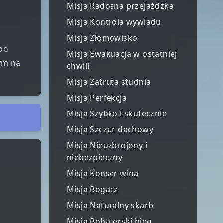
Misja Radosna przejażdżka
Misja Kontrola wywiadu
Misja Złomowisko
 po
Misja Ewakuacja w ostatniej
ym na
chwili
Misja Zatruta studnia
Misja Perfekcja
Misja Szybko i skutecznie
Misja Szczur dachowy
Misja Nieuzbrojony i
niebezpieczny
Misja Konser wina
Misja Bogacz
Misja Naturalny skarb
Misja Bohaterski bieg