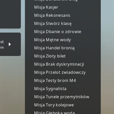
Misja Kasjer
Misja Rekonesans
Misja Stwórz klasę
Misja Dbanie o zdrowie
Misja Mętne wody
xt
nie
Misja Handel bronią
Misja Złoty bilet
Misja Brak dyskryminacji
Misja Przelot zwiadowczy
Misja Testy broni M4
Misja Sygnalista
Misja Tunele przemytników
Misja Tory kolejowe
Misja Głęboka woda