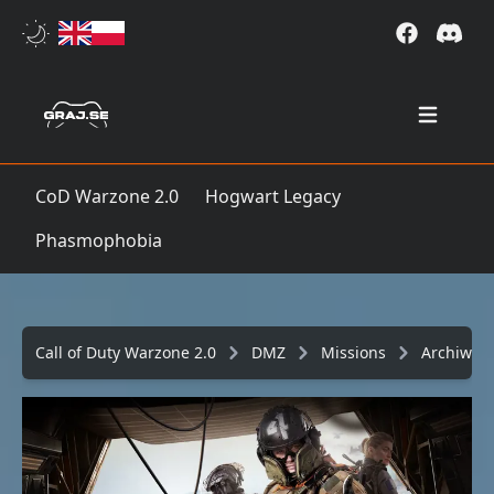
Open mai
CoD Warzone 2.0
Hogwart Legacy
Phasmophobia
Call of Duty Warzone 2.0
DMZ
Missions
Archiwu