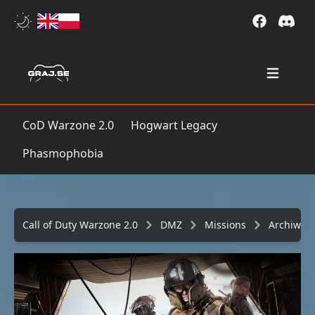
Open mai
CoD Warzone 2.0
Hogwart Legacy
Phasmophobia
Call of Duty Warzone 2.0
DMZ
Missions
Archiwu