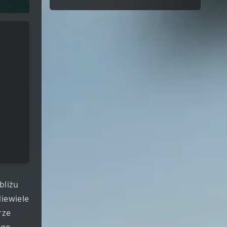
bliżu
iewiele
rze
ego