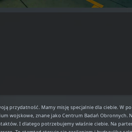
woją przydatność. Mamy misję specjalnie dla ciebie. W po
orium wojskowe, znane jako Centrum Badań Obronnych. N
aktów. I dlatego potrzebujemy właśnie ciebie. Na parte
ze. To stamtąd steruje się zasilaniem i hydrauliką cał