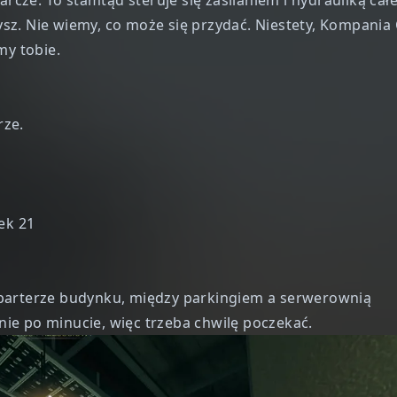
z. Nie wiemy, co może się przydać. Niestety, Kompania 
my tobie.
rze.
ek 21
 parterze budynku, między parkingiem a serwerownią
ie po minucie, więc trzeba chwilę poczekać.