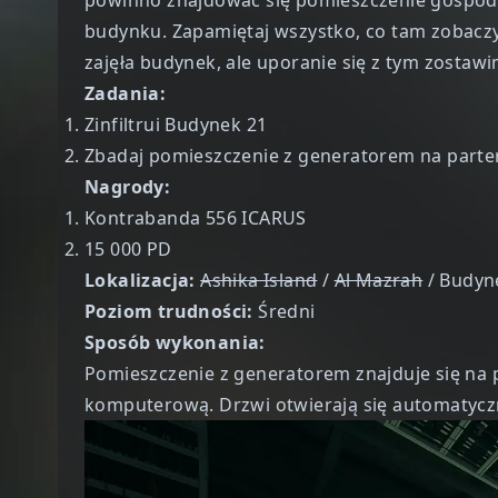
budynku. Zapamiętaj wszystko, co tam zobaczys
zajęła budynek, ale uporanie się z tym zostawi
Zadania:
Zinfiltrui Budynek 21
Zbadaj pomieszczenie z generatorem na parte
Nagrody:
Kontrabanda 556 ICARUS
15 000 PD
Lokalizacja:
Ashika Island
/
Al Mazrah
/ Budyn
Poziom trudności:
Średni
Sposób wykonania:
Pomieszczenie z generatorem znajduje się na
komputerową. Drzwi otwierają się automatyczn