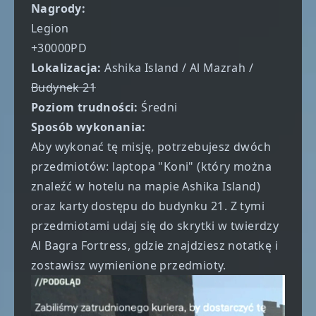
Nagrody:
Legion
+30000PD
Lokalizacja:
Ashika Island / Al Mazrah /
Budynek 21
Poziom trudności:
Średni
Sposób wykonania:
Aby wykonać tę misję, potrzebujesz dwóch
przedmiotów: laptopa "Koni" (który można
znaleźć w hotelu na mapie Ashika Island)
oraz karty dostępu do budynku 21. Z tymi
przedmiotami udaj się d
o skrytki w twierdzy
Al Bagra Fortress,
gdzie znajdziesz notatkę i
zostawisz wymienione przedmioty.