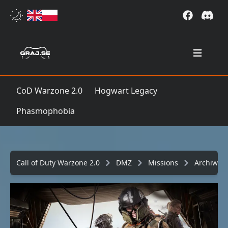
Open mai
CoD Warzone 2.0
Hogwart Legacy
Phasmophobia
Call of Duty Warzone 2.0
DMZ
Missions
Archiwu