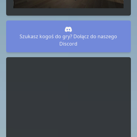
Szukasz kogoś do gry? Dołącz do naszego
Discord