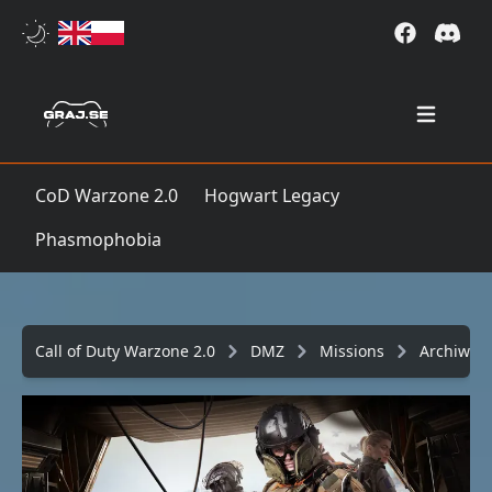
Open mai
CoD Warzone 2.0
Hogwart Legacy
Phasmophobia
Call of Duty Warzone 2.0
DMZ
Missions
Archiwu